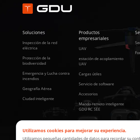
Soluciones
Productos
Se
empresariales
Inspección de la red
Se
eléctrica
UAV
Fo
Protección de la
estación de acoplamiento
biodiversidad
UAV
Emergencia y Lucha contra
Cargas útiles
incendios
Servicio de software
Geografía Aérea
Accesorios
Ciudad inteligente
Mando remoto inteligente
GDU RC SEE
Utilizamos cookies para mejorar su experiencia.
Utilizamos pequeñas cantidades de datos para recordar su config