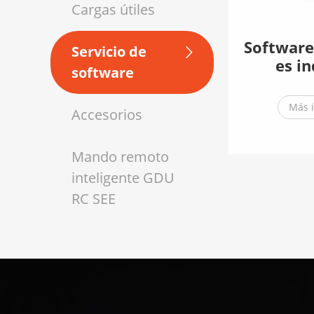
Cargas útiles
Software
Servicio de
es in
software
Más 
Accesorios
Mando remoto
inteligente GDU
RC SEE