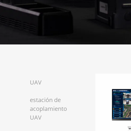
UAV
estación de
acoplamiento
UAV