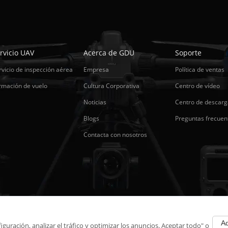
rvicio UAV
Acerca de GDU
Soporte
rvicio de inspección aérea
Empresa
Política de ventas
rmación de vuelo
Cultura Corporativa
Centro de vídeo
Noticias
Centro de descarg
Blogs
Preguntas frecuen
Contacta con nosotros
Ad
uración, analizar el tráfico y optimizar los anuncios. Aceptar todo" o