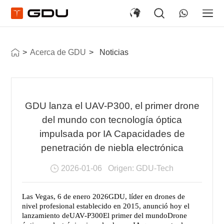
>
Acerca de GDU
>
Noticias
GDU lanza el UAV-P300, el primer drone
del mundo con tecnología óptica
impulsada por IA Capacidades de
penetración de niebla electrónica
2026-01-06
Origen: GDU-Tech
Las Vegas, 6 de enero
2026
GDU, líder en drones de
nivel profesional establecido en 2015, anunció hoy el
lanzamiento de
UAV-P300
El primer del mundo
Drone