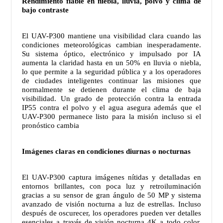
Rendimiento fiable en niebla, lluvia, polvo y clima de
bajo contraste
El UAV-P300 mantiene una visibilidad clara cuando las
condiciones meteorológicas cambian inesperadamente.
Su sistema óptico, electrónico y impulsado por IA
aumenta la claridad hasta en un 50% en lluvia o niebla,
lo que permite a la seguridad pública y a los operadores
de ciudades inteligentes continuar las misiones que
normalmente se detienen durante el clima de baja
visibilidad. Un grado de protección contra la entrada
IP55 contra el polvo y el agua asegura además que el
UAV-P300 permanece listo para la misión incluso si el
pronóstico cambia
Imágenes claras en condiciones diurnas o nocturnas
El UAV-P300 captura imágenes nítidas y detalladas en
entornos brillantes, con poca luz y retroiluminación
gracias a su sensor de gran ángulo de 50 MP y sistema
avanzado de visión nocturna a luz de estrellas. Incluso
después de oscurecer, los operadores pueden ver detalles
esenciales a través de visión nocturna 4K a todo color,